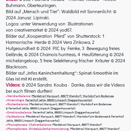
Buhmann, Oberteuringen.
Bild auf „Mensch und Tier“: Waldbild mit Sonnenlicht: ©
2024 Janusz Lipinski.
Logos: unter Verwendung von Illustrationen
von creativemarket © 2024 yod67.
Bilder auf „Kooperation Pferd“ von Shutterstock: 1
Harmonische Herde © 2024 Vera Zinkowa, 2
Hufgesundheit © 2024 PIC by Femke, 3 Bewegung freies
Gelände, © 2024 Chamois huntress, 4 Heufütterung © 2024
michelangeloop, 5 freie Selektierung frischer Kräuter © 2024
Blackroom.
Bilder auf „
Infos Kaninchenhaltung“: Spinat-Smoothie im
Glas ist mit KI erstellt.
Videos:
© 2024 Sandra Kouba · Danke, dass wir die Videos
bei euch filmen durften!
• Meridianbalance:
Pferdetrail Marquart, 88677 Ittendorf / Markdorf am Bodensee
• Kinesiologie:
Ferienhof Jehle, 88693 Limpach (Deggenhausertal)
• Rückenbalance:
Pferdetrail Marquart, 88677 Ittendorf / Markdorf am Bodensee
& Ferienhof Jehle, 88693 Limpach (Deggenhausertal)
• Emotionsbalance:
Ferienhof Jehle, 88693 Limpach (Deggenhausertal)
• Farbbalance:
Pferdetrail Marquart, 88677 Ittendorf / Markdorf am Bodensee & Ferienhof
Jehle, 88693 Limpach (Deggenhausertal)
• Phonophorese - Chakrenbalance:
Pferdetrail Marquart, 88677 Ittendorf
• Phonophorese - Wirbelsäulenharmonisierung:
Pferdetrail Marquart, 88677 Ittendorf