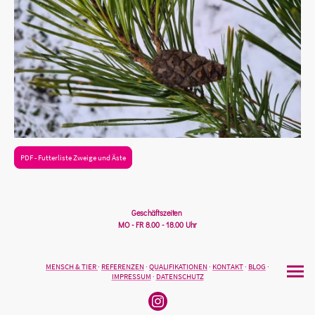
PDF - Futterliste Zweige und Äste
Geschäftszeiten
MO - FR 8.00 - 18.00 Uhr
MENSCH & TIER
·
REFERENZEN
·
QUALIFIKATIONEN
·
KONTAKT
·
BLOG
·
IMPRESSUM
·
DATENSCHUTZ